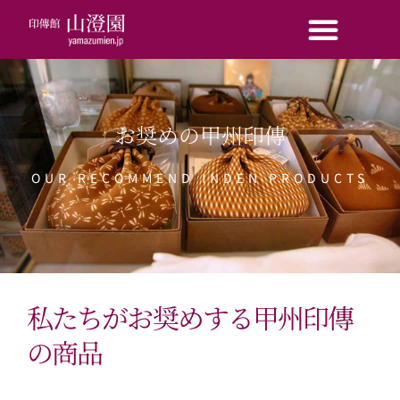
内
容
を
ス
キ
ッ
お奨めの甲州印傳
プ
OUR RECOMMEND INDEN PRODUCTS
私たちがお奨めする甲州印傳
の商品